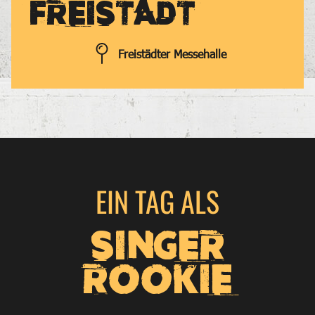
FREISTADT
Freistädter Messehalle
EIN TAG ALS
SINGER
ROOKIE