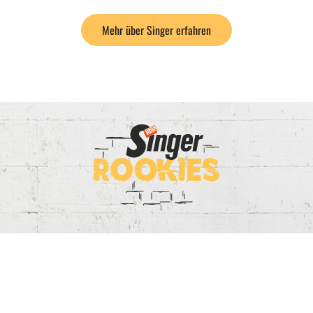
Mehr über Singer erfahren
SINGER Bau GmbH
Tragweiner Straße 61
4230 Pregarten